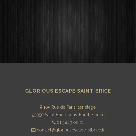
GLORIOUS ESCAPE SAINT-BRICE
105 Rue de Paris, 1er étage,
95350 Saint-Brice-sous-Forêt, France
01.34.19.00.21
contact@gloriousescape-stbrice.fr