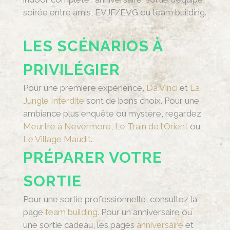
soirée entre amis, EVJF/EVG ou team building.
LES SCÉNARIOS À
PRIVILÉGIER
Pour une première expérience,
Da Vinci
et
La
Jungle Interdite
sont de bons choix. Pour une
ambiance plus enquête ou mystère, regardez
Meurtre à Nevermore
,
Le Train de l’Orient
ou
Le Village Maudit
.
PRÉPARER VOTRE
SORTIE
Pour une sortie professionnelle, consultez la
page
team building
. Pour un anniversaire ou
une sortie cadeau, les pages
anniversaire
et